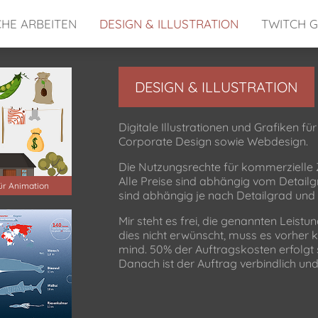
CHE ARBEITEN
DESIGN & ILLUSTRATION
TWITCH G
DESIGN & ILLUSTRATION
Digitale Illustrationen und Grafiken f
Corporate Design sowie Webdesign.
Die Nutzungsrechte für kommerzielle
Alle Preise sind abhängig vom Detail
ür Animation
sind abhängig je nach Detailgrad und
Mir steht es frei, die genannten Leistu
dies nicht erwünscht, muss es vorher 
mind. 50% der Auftragskosten erfolgt
Danach ist der Auftrag verbindlich un