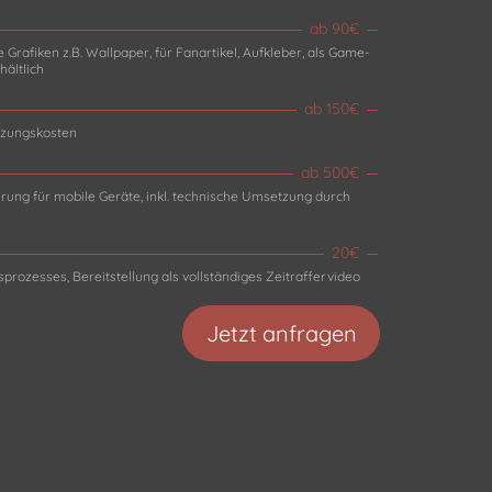
ab 90€
 Grafiken z.B. Wallpaper, für Fanartikel, Aufkleber, als Game-
ältlich
ab 150€
utzungskosten
ab 500€
rung für mobile Geräte, inkl. technische Umsetzung durch
20€
prozesses, Bereitstellung als vollständiges Zeitraffervideo
Jetzt anfragen