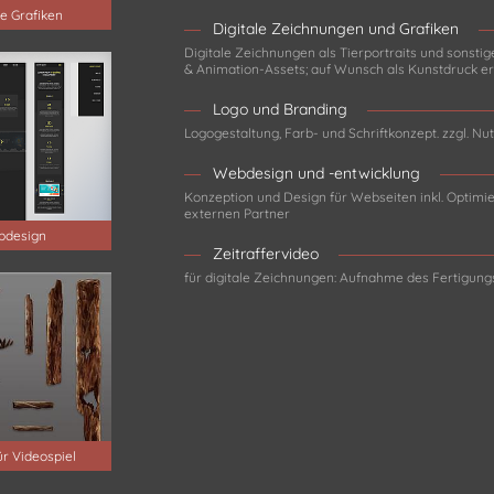
le Grafiken
Digitale Zeichnungen und Grafiken
Digitale Zeichnungen als Tierportraits und sonstige
& Animation-Assets; auf Wunsch als Kunstdruck erh
Logo und Branding
Logogestaltung, Farb- und Schriftkonzept. zzgl. N
Webdesign und -entwicklung
Konzeption und Design für Webseiten inkl. Optimie
externen Partner
design
Zeitraffervideo
für digitale Zeichnungen: Aufnahme des Fertigungs
ür Videospiel