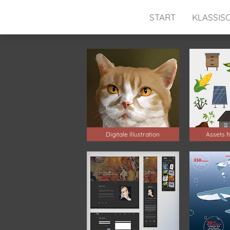
START
KLASSIS
Digitale Illustration
Assets f