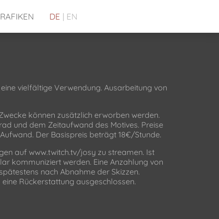
RAFIKEN
DE
|
EN
ür eine vielfältige Verwendung. Ausarbeitung von
 Zwecke können zusätzlich erworben werden.
grad und dem Zeitaufwand des Motives. Preise
 Aufwand. Der Basispreis beträgt 18€/Stunde.
ngen auf www.twitch.tv/josy zu streamen. Ist
klar kommuniziert werden. Eine Anzahlung von
 spätestens nach Abnahme der Skizzen.
d eine Rückerstattung ausgeschlossen.